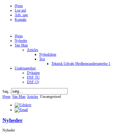
Hjem
Log ind
Adv. søg
Kontakt
Hjem
Nyheder
Site Map
Articles
Nyhedsliste
Test
Teknisk Udvalg Medlemsundersøgelse 1
Undersøgelser
Dykning
DSF TU
DSF (2)
Søg...
Hjem
Site Map
Articles
Uncategorised
Nyheder
Nyheder