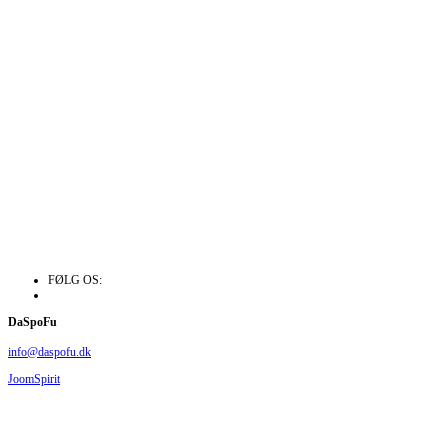
FØLG OS:
DaSpoFu
info@daspofu.dk
JoomSpirit